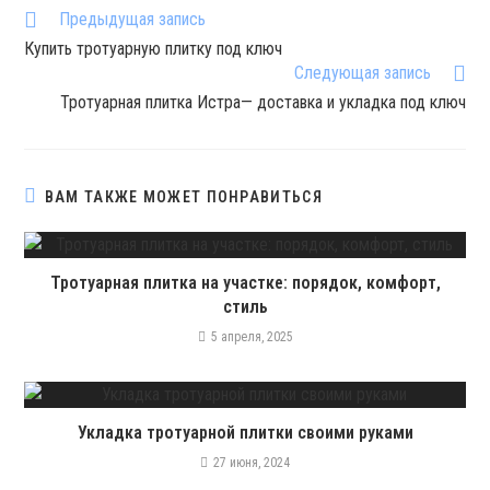
Предыдущая запись
П
Купить тротуарную плитку под ключ
р
Следующая запись
о
Тротуарная плитка Истра— доставка и укладка под ключ
д
о
л
ВАМ ТАКЖЕ МОЖЕТ ПОНРАВИТЬСЯ
ж
и
т
Тротуарная плитка на участке: порядок, комфорт,
ь
стиль
ч
5 апреля, 2025
т
е
н
Укладка тротуарной плитки своими руками
и
27 июня, 2024
е